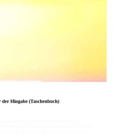
 der Hingabe
(Taschenbuch)
einsam: die Abwesenheit von Unglück. Das
ängere Zeit gibt es in einem selbst kein »Nein«
ng mehr, sich selbst oder der Welt gegenüber.