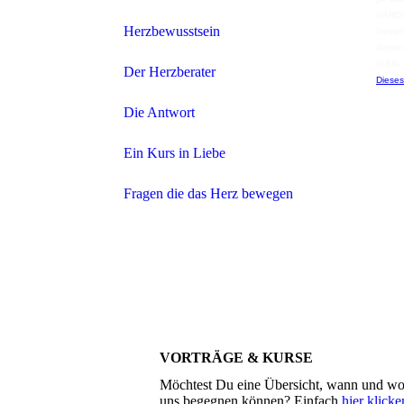
HARD
Herzbewusstsein
Nymph
Septe
ISBN:
Der Herzberater
Dieses
Die Antwort
Ein Kurs in Liebe
Fragen die das Herz bewegen
VORTRÄGE & KURSE
Möchtest Du eine Übersicht, wann und wo
uns begegnen können? Einfach
hier klicke