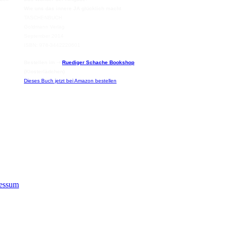
Wie uns das innere JA glücklich macht
TASCHENBUCH
Goldmann Verlag
September 2014
ISBN: 978-3442220601
Bestellen im ➝
Ruediger Schache Bookshop
(Klosterlädchen)
Dieses Buch jetzt bei Amazon bestellen
essum