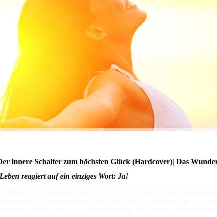
Der innere Schalter zum höchsten Glück
(Hardcover)|
Das Wunder
Leben reagiert auf ein einziges Wort: Ja!
 Erlebnisse die man unter dem Wort »Glück« vereint, haben eines gem
ück ist einfach verschwunden. Für einen kleinen Moment oder für eine l
 zu einem Thema oder zu einem Menschen. Da ist keine innere Ablehnu