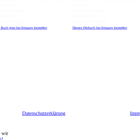
COVER
HÖRBUCH
enburger Verlag
Nymphenburger Verlag
mber 2012
September 2012
 978-3485013918
ISBN: 978-3784442594
 Buch jetzt bei Amazon bestellen
Dieses Hörbuch bei Amazon bestellen
Datenschutzerklärung
Impr
 wir
n!