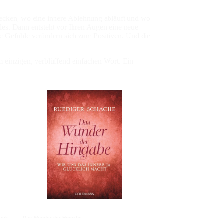
ecken, wo eine innere Ablehnung abläuft und wo
alles. Dann entsteht vor Ihren Augen eine neue
ive Gefühle verändern sich zum Positiven. Und die
m einzigen, verblüffend einfachen Wort. Ein
lück
Das Wunder der Hingabe: