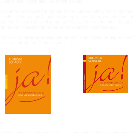
 Kampf mehr gegen das, was ohnehin da ist.
en wundervollen Zustand können Sie bewusst einleiten. Wenn Sie entd
derselben Situation ein Ja geben können, statt ein Nein, verändert sich 
ität. Die Sicht auf sich selbst und auf das Leben verändert sich. Negat
tionen der Menschen auf einen selbst verändern sich ebenfalls.
Schlüssel zu dieser grundlegenden inneren Transformation liegt in eine
 das wie ein innerer Schalter wirkt: »Ja!«.
d der innere Schalter zum höchsten Glück
ja! und der innere Schalter zum höchsten G