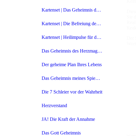
Kein
Kartenset | Das Geheimnis des Herzmagneten
Dies
Sie 
Real
Kartenset | Die Befreiung der Gedanken
Reak
Kartenset | Heilimpulse für das Innere Kind
Der 
Wort,
Das Geheimnis des Herzmagneten | Teil 1
Der geheime Plan Ihres Lebens
Das Geheimnis meines Spiegelpartners
Die 7 Schleier vor der Wahrheit
Herzverstand
JA! Die Kraft der Annahme
Das Gott Geheimnis
ja! un