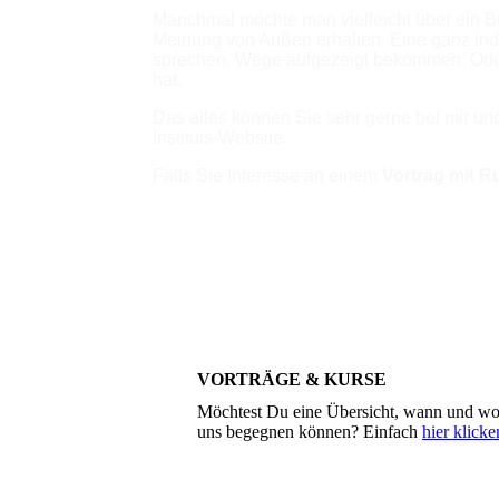
Manchmal möchte man vielleicht über ein B
Meinung von Außen erhalten. Eine ganz ind
sprechen. Wege aufgezeigt bekommen. Oder v
hat.
Das alles können Sie sehr gerne bei mir und
Instituts-Website.
Falls Sie Interesse an einem
Vortrag mit 
VORTRÄGE & KURSE
Möchtest Du eine Übersicht, wann und wo
uns begegnen können? Einfach
hier klicke