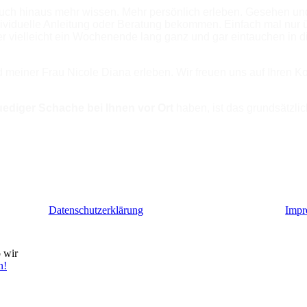
uch hinaus mehr wissen. Mehr persönlich erleben. Gesehen und
ividuelle Anleitung oder Beratung bekommen. Einfach mal nur 
ielleicht ein Wochenende lang ganz und gar eintauchen in die 
 meiner Frau Nicole Diana erleben. Wir freuen uns auf Ihren Ko
Ruediger Schache
bei Ihnen vor Ort
haben, ist das grundsätzlic
Datenschutzerklärung
Impr
 wir
n!