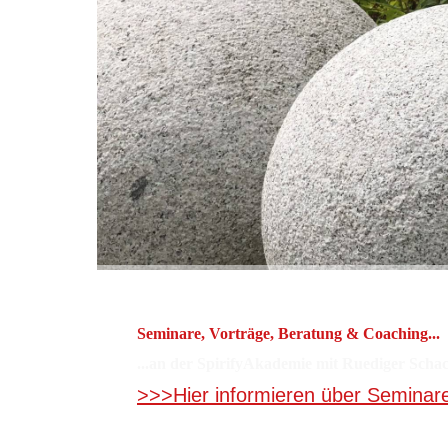
Seminare, Vorträge, Beratung & Coaching...
...an der SpirifyAkademie mit Ruediger Scha
>>>Hier informieren über Seminar